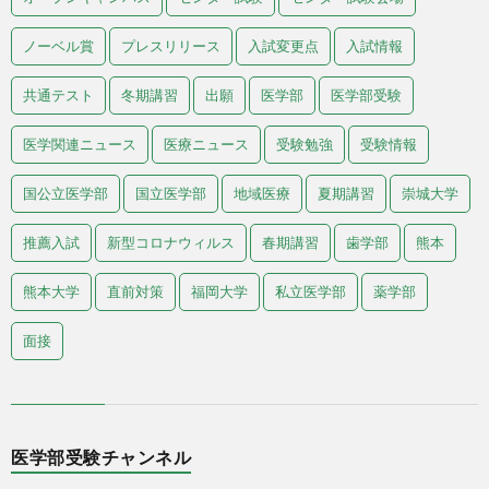
ノーベル賞
プレスリリース
入試変更点
入試情報
共通テスト
冬期講習
出願
医学部
医学部受験
医学関連ニュース
医療ニュース
受験勉強
受験情報
国公立医学部
国立医学部
地域医療
夏期講習
崇城大学
推薦入試
新型コロナウィルス
春期講習
歯学部
熊本
熊本大学
直前対策
福岡大学
私立医学部
薬学部
面接
医学部受験チャンネル