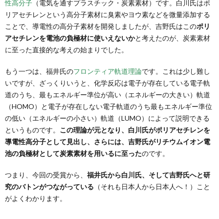
性高分子
（電気を通すプラスチック・炭素素材）です。白川氏はポ
リアセチレンという高分子素材に臭素やヨウ素などを微量添加する
ことで、導電性の高分子素材を開発しましたが、吉野氏はこの
ポリ
アセチレンを電池の負極材に使いえないか
と考えたのが、炭素素材
に至った直接的な考えの始まりでした。
もう一つは、福井氏の
フロンティア軌道理論
です。これは少し難し
いですが、ざっくりいうと、化学反応は電子が存在している電子軌
道のうち、最もエネルギー準位が高い（エネルギーの大きい）軌道
（HOMO）と電子が存在しない電子軌道のうち最もエネルギー準位
の低い（エネルギーの小さい）軌道（LUMO）によって説明できる
というものです。
この理論が元となり、白川氏がポリアセチレンを
導電性高分子として見出し、さらには、吉野氏がリチウムイオン電
池の負極材として炭素素材を用いるに至った
のです。
つまり、今回の受賞から、
福井氏から白川氏、そして吉野氏へと研
究のバトンがつながっている
（それも日本人から日本人へ！）こと
がよくわかります。