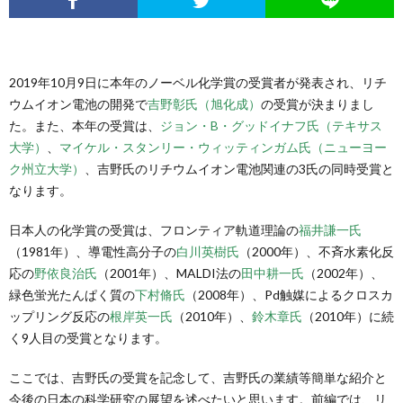
イ
2019年10月9日に本年のノーベル化学賞の受賞者が発表され、リチ
ト
ウムイオン電池の開発で
吉野彰氏（旭化成）
の受賞が決まりまし
た。また、本年の受賞は、
ジョン・B・グッドイナフ氏（テキサス
【プ
大学）
、
マイケル・スタンリー・ウィッティンガム氏（ニューヨー
ク州立大学）
、吉野氏のリチウムイオン電池関連の3氏の同時受賞と
なります。
レ
日本人の化学賞の受賞は、フロンティア軌道理論の
福井謙一氏
メ
（1981年）、導電性高分子の
白川英樹氏
（2000年）、不斉水素化反
応の
野依良治氏
（2001年）、MALDI法の
田中耕一氏
（2002年）、
デ
緑色蛍光たんぱく質の
下村脩氏
（2008年）、Pd触媒によるクロスカ
ップリング反応の
根岸英一氏
（2010年）、
鈴木章氏
（2010年）に続
く9人目の受賞となります。
ィ】
ここでは、吉野氏の受賞を記念して、吉野氏の業績等簡単な紹介と
今後の日本の科学研究の展望を述べたいと思います。前編では、リ