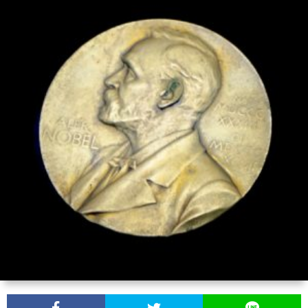
校
校
試
atam
か
情
（最
医
ら
報
新
学
Twitt
の
AI
部
お
学
受
知
習）
験
ら
情
せ
報
サ