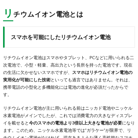
リ
チウムイオン電池とは
スマホを可能にしたリチウムイオン電池
リチウムイオン電池はスマホやタブレット、PCなどに用いられる二
次電池で、小型・軽量、高出力という長所を持った電池です。現在
の生活に欠かせないスマホですが、
スマホはリチウムイオン電池の
実用化が可能にした技術
といっても過言ではありません。それは、
携帯電話の小型化と多機能化には電池の進化が必須だったからで
す。
リチウムイオン電池が主に用いられる前はニッカド電池やニッケル
水素電池がメインでしたが、これでは消費電力の大きなディスプレ
イを載せると
今のスマホの電池より3倍以上大きな電池が必要
になり
ます。このため、ニッケル水素電池等では”ガラケー”が限界で、リ
チウムイオン電池がなければ、現在あるような薄く高性能なスマホ