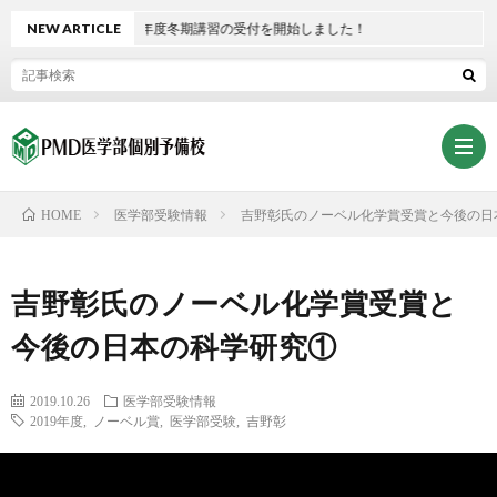
NEW ARTICLE
2021年度冬期講習の受付を開始しました！
医学部受験情報
吉野彰氏のノーベル化学賞受賞と今後の日
HOME
ホ
吉野彰氏のノーベル化学賞受賞と
ー
PMD
今後の日本の科学研究①
ム
熊
熊
2019.10.26
医学部受験情報
2019年度
,
ノーベル賞
,
医学部受験
,
吉野彰
本
本
入