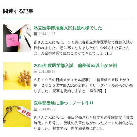
関連する記事
私立医学部推薦入試お疲れ様でした
2014.11.25
皆さんこんにちは。 １１月は各私立大学医学部で推薦入試が
行われました。 急に寒くなりましたが、受験された皆さん
は、万全の体調で臨むことができたでしょう[…]
2015年度医学部入試 偏差値65以上が９割
2015.06.18
６月１０日の日経メディカル記事に 「偏差値６５以上が９
割 ２０１５医学部入試の全容」 というタイトルのものがあ
りました。 記事を要約しますと ・医学部[…]
医学部受験に勝つ！ノート作り
2014.05.22
皆さんこんにちは。 先日発売された旺文社の受験雑誌「蛍雪
時代」６月号に、 受験の先輩たちが作ったノートの特集があ
りました。 授業でも、医学部受験に向け[…]