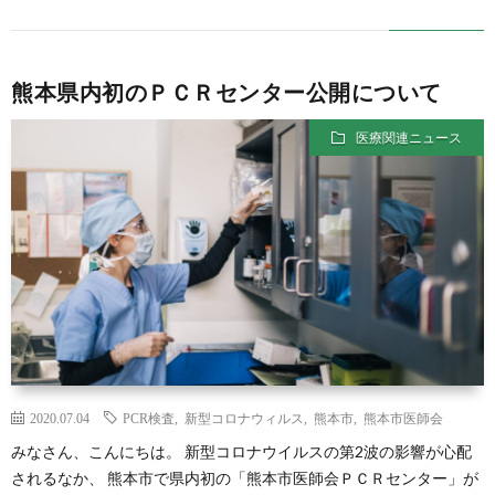
イ
熊本県内初のＰＣＲセンター公開について
ト
医療関連ニュース
【プ
レ
メ
デ
ィ】
2020.07.04
PCR検査
,
新型コロナウィルス
,
熊本市
,
熊本市医師会
みなさん、こんにちは。 新型コロナウイルスの第2波の影響が心配
されるなか、 熊本市で県内初の「熊本市医師会ＰＣＲセンター」が