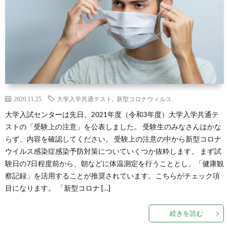
校
校
試
atam
か
情
（最
医
ら
報
新
学
Twitt
の
AI
部
2020.11.25
大学入学共通テスト
,
新型コロナウィルス
大学入試センターは先日、2021年度（令和3年度）大学入学共通テ
お
学
受
ストの「受験上の注意」を公表しました。 受験生のみなさんはかな
らず、内容を確認してください。 受験上の注意の中から新型コロナ
知
習）
験
ウイルス感染症感染予防対策についていくつか抜粋します。 まず試
験日の7日程度前から、朝などに体温測定を行うこととし、「健康観
ら
情
察記録」を活用することが推奨されています。こちらがチェック項
目になります。 「新型コロナ […]
せ
報
続きを読む
サ