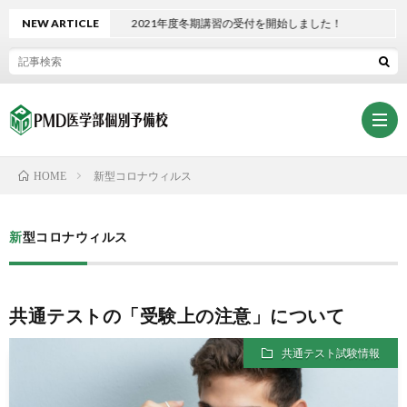
NEW ARTICLE
2021年度冬期講習の受付を開始しました！
新型コロナウィルス
HOME
ホ
新型コロナウィルス
ー
PMD
共通テストの「受験上の注意」について
ム
熊
熊
共通テスト試験情報
本
本
入