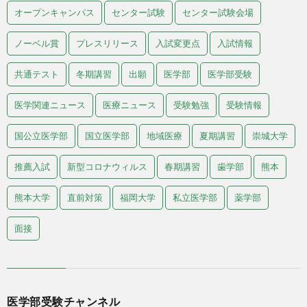
オープンキャンパス
センター試験
センター試験会場
ノーベル賞
プレスリリース
入試変更点
入試情報
共通テスト
冬期講習
出願
医学部
医学部受験
医学関連ニュース
医療ニュース
受験勉強
受験情報
国公立医学部
国立医学部
地域医療
夏期講習
崇城大学
推薦入試
新型コロナウィルス
春期講習
歯学部
熊本
熊本大学
直前対策
福岡大学
私立医学部
薬学部
面接
医学部受験チャンネル