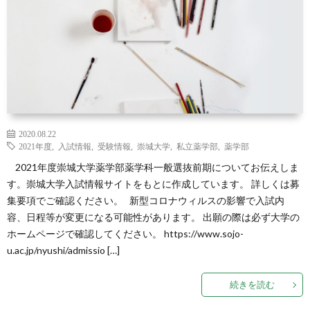
校
校
試
atam
か
情
（最
医
ら
報
新
学
Twitt
の
AI
部
2020.08.22
2021年度
,
入試情報
,
受験情報
,
崇城大学
,
私立薬学部
,
薬学部
お
学
受
2021年度崇城大学薬学部薬学科一般選抜前期についてお伝えしま
す。崇城大学入試情報サイトをもとに作成しています。 詳しくは募
知
習）
験
集要項でご確認ください。 新型コロナウィルスの影響で入試内
容、日程等が変更になる可能性があります。 出願の際は必ず大学の
ら
情
ホームページで確認してください。 https://www.sojo-
u.ac.jp/nyushi/admissio […]
せ
報
続きを読む
サ