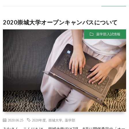
イ
2020崇城大学オープンキャンパスについて
ト
薬学部入試情報
【プ
レ
メ
デ
ィ】
2020.06.25
2020年度
,
崇城大学
,
薬学部
みなさん、こんにちは。 崇城大学では7月、8月に開催予定の「オー