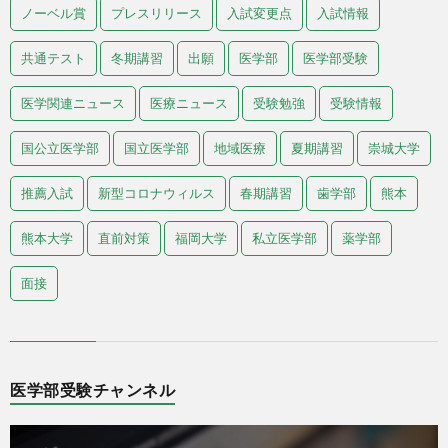
ノーベル賞
プレスリリース
入試変更点
入試情報
共通テスト
冬期講習
出願
医学部
医学部受験
医学関連ニュース
医療ニュース
受験勉強
受験情報
国公立医学部
国立医学部
地域医療
夏期講習
崇城大学
推薦入試
新型コロナウィルス
春期講習
歯学部
熊本
熊本大学
直前対策
福岡大学
私立医学部
薬学部
面接
医学部受験チャンネル