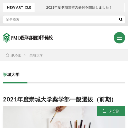
NEW ARTICLE
2021年度冬期講習の受付を開始しました！
崇城大学
HOME
ホ
崇城大学
ー
PMD
2021年度崇城大学薬学部一般選抜（前期）
ム
熊
熊
未分類
本
本
入