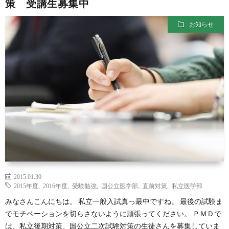
策 受講生募集中
お知らせ
2015.01.30
2015年度
,
2016年度
,
受験勉強
,
国公立医学部
,
直前対策
,
私立医学部
みなさんこんにちは。 私立一般入試真っ最中ですね。 最後の試験ま
でモチベーションを切らさないように頑張ってください。 ＰＭＤで
は、私立後期対策、国公立二次試験対策の生徒さんを募集していま