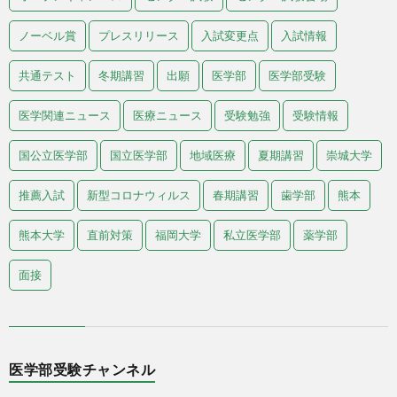
ノーベル賞
プレスリリース
入試変更点
入試情報
共通テスト
冬期講習
出願
医学部
医学部受験
医学関連ニュース
医療ニュース
受験勉強
受験情報
国公立医学部
国立医学部
地域医療
夏期講習
崇城大学
推薦入試
新型コロナウィルス
春期講習
歯学部
熊本
熊本大学
直前対策
福岡大学
私立医学部
薬学部
面接
医学部受験チャンネル