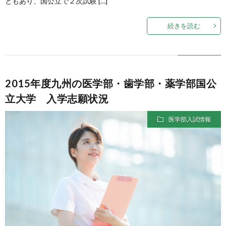
ともあり、国公立で２次試験 […]
続きを読む
イ
ト
【プ
2015年度九州の医学部・歯学部・薬学部国公
立大学 入学志願状況
レ
医学部入試情報
メ
デ
ィ】