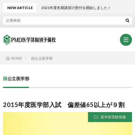
NEW ARTICLE
2021年度冬期講習の受付を開始しました！
国公立医学部
HOME
ホ
国公立医学部
ー
PMD
2015年度医学部入試 偏差値65以上が９割
ム
熊
熊
医学部受験情報
本
本
入