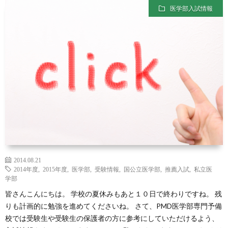
医学部入試情報
2014.08.21
2014年度
,
2015年度
,
医学部
,
受験情報
,
国公立医学部
,
推薦入試
,
私立医
学部
皆さんこんにちは。 学校の夏休みもあと１０日で終わりですね。 残
りも計画的に勉強を進めてくださいね。 さて、PMD医学部専門予備
校では受験生や受験生の保護者の方に参考にしていただけるよう、