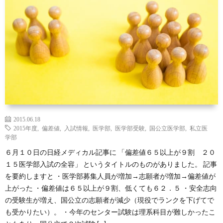
校
校
試
atam
か
情
（最
医
ら
報
新
学
Twitt
の
AI
部
お
学
受
2015.06.18
2015年度
,
偏差値
,
入試情報
,
医学部
,
医学部受験
,
国公立医学部
,
私立医
学部
知
習）
験
６月１０日の日経メディカル記事に 「偏差値６５以上が９割 ２０
１５医学部入試の全容」 というタイトルのものがありました。 記事
ら
情
を要約しますと ・医学部募集人員が増加→志願者が増加→偏差値が
上がった ・偏差値は６５以上が９割、低くても６２．５ ・安全志向
せ
報
の受験生が増え、国公立の志願者が減少（現役でランクを下げてで
も受かりたい）。 ・今年のセンター試験は理系科目が難しかったこ
サ