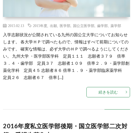
2015.02.13
2015年度
,
出願
,
医学部
,
国公立医学部
,
歯学部
,
薬学部
入学志願状況が公開されている九州の国公立大学についてお知らせ
します。 各大学ＨＰで調べたもので、情報はすべて前期についての
みです。 確実な情報は、必ず大学のＨＰで調べるようにしてくださ
い。 九州大学 ・医学部医学科 定員１１１ 志願者３７９ 倍率
３．４ ・歯学部 定員３７ 志願者１０９ 倍率２．９ ・薬学部創
薬化学科 定員４５ 志願者８６ 倍率１．９ ・薬学部臨床薬学科
定員２６ 志願者６７ 倍率 […]
続きを読む
2016年度私立医学部後期・国立医学部二次対